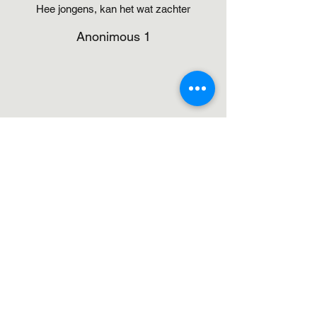
Hee jongens, kan het wat zachter
Anonimous 1
En nou koppen dicht! Godverdegodver...
Anonimous 2