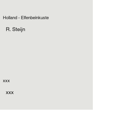
Holland - Elfenbeinkuste
R. Steijn
xxx
xxx